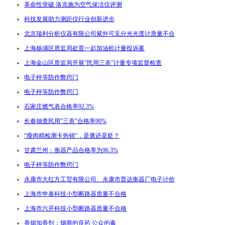
革命性突破 洛克施为空气保洁仪评测
科技发展助力测距仪行业创新进步
北京瑞利分析仪器有限公司紫外可见分光光度计质量不合
上海杨浦区质监局处置一起加油机计量投诉案
上海金山区质监局开展“民用三表”计量专项监督检查
电子秤等防作弊窍门
电子秤等防作弊窍门
石家庄燃气表合格率92.3%
长春抽查民用“三表”合格率90%
“瘦肉精检测卡热销”，是褒还是贬？
甘肃兰州：衡器产品合格率为96.3%
电子秤等防作弊窍门
永康市大红方工贸有限公司、永康市普达衡器厂电子计价
上海市申泰科技小型断路器质量不合格
上海市六开科技小型断路器质量不合格
香烟加香剂：烟商的良药 公众的毒