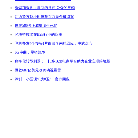
香烟加香剂：烟商的良药 公众的毒药
江西警方13小时破获百万黄金被盗案
世界500强正威集团生死局
区块链技术在B2B行业的应用
飞机餐发4个馒头1片白菜？南航回应：中式点心
6G序曲：星链战争
数字化转型利器：一比多B2B电商平台助力企业实现跨境贸
微软687亿美元收购动视暴雪
深圳一小区现“8房8卫”，官方回应