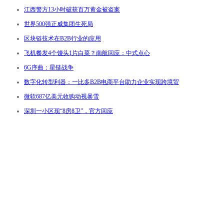
江西警方13小时破获百万黄金被盗案
世界500强正威集团生死局
区块链技术在B2B行业的应用
飞机餐发4个馒头1片白菜？南航回应：中式点心
6G序曲：星链战争
数字化转型利器：一比多B2B电商平台助力企业实现跨境贸
微软687亿美元收购动视暴雪
深圳一小区现“8房8卫”，官方回应