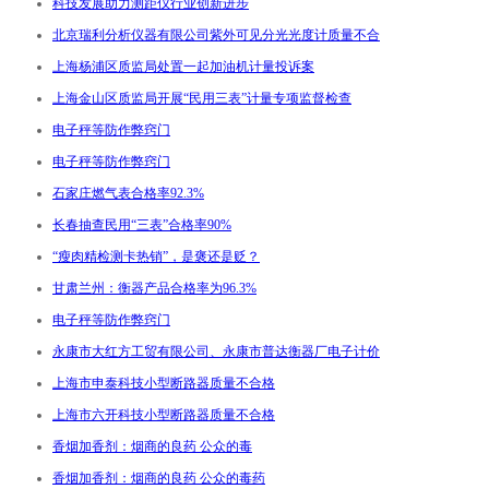
科技发展助力测距仪行业创新进步
北京瑞利分析仪器有限公司紫外可见分光光度计质量不合
上海杨浦区质监局处置一起加油机计量投诉案
上海金山区质监局开展“民用三表”计量专项监督检查
电子秤等防作弊窍门
电子秤等防作弊窍门
石家庄燃气表合格率92.3%
长春抽查民用“三表”合格率90%
“瘦肉精检测卡热销”，是褒还是贬？
甘肃兰州：衡器产品合格率为96.3%
电子秤等防作弊窍门
永康市大红方工贸有限公司、永康市普达衡器厂电子计价
上海市申泰科技小型断路器质量不合格
上海市六开科技小型断路器质量不合格
香烟加香剂：烟商的良药 公众的毒
香烟加香剂：烟商的良药 公众的毒药