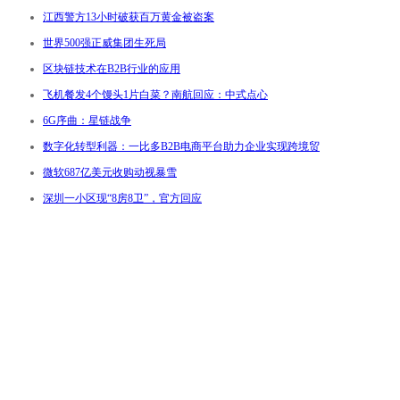
江西警方13小时破获百万黄金被盗案
世界500强正威集团生死局
区块链技术在B2B行业的应用
飞机餐发4个馒头1片白菜？南航回应：中式点心
6G序曲：星链战争
数字化转型利器：一比多B2B电商平台助力企业实现跨境贸
微软687亿美元收购动视暴雪
深圳一小区现“8房8卫”，官方回应