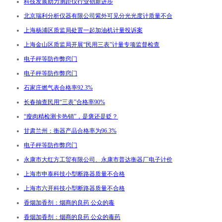
科技发展助力测距仪行业创新进步
北京瑞利分析仪器有限公司紫外可见分光光度计质量不合
上海杨浦区质监局处置一起加油机计量投诉案
上海金山区质监局开展“民用三表”计量专项监督检查
电子秤等防作弊窍门
电子秤等防作弊窍门
石家庄燃气表合格率92.3%
长春抽查民用“三表”合格率90%
“瘦肉精检测卡热销”，是褒还是贬？
甘肃兰州：衡器产品合格率为96.3%
电子秤等防作弊窍门
永康市大红方工贸有限公司、永康市普达衡器厂电子计价
上海市申泰科技小型断路器质量不合格
上海市六开科技小型断路器质量不合格
香烟加香剂：烟商的良药 公众的毒
香烟加香剂：烟商的良药 公众的毒药