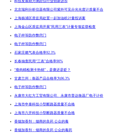
科技发展助力测距仪行业创新进步
北京瑞利分析仪器有限公司紫外可见分光光度计质量不合
上海杨浦区质监局处置一起加油机计量投诉案
上海金山区质监局开展“民用三表”计量专项监督检查
电子秤等防作弊窍门
电子秤等防作弊窍门
石家庄燃气表合格率92.3%
长春抽查民用“三表”合格率90%
“瘦肉精检测卡热销”，是褒还是贬？
甘肃兰州：衡器产品合格率为96.3%
电子秤等防作弊窍门
永康市大红方工贸有限公司、永康市普达衡器厂电子计价
上海市申泰科技小型断路器质量不合格
上海市六开科技小型断路器质量不合格
香烟加香剂：烟商的良药 公众的毒
香烟加香剂：烟商的良药 公众的毒药