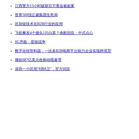
江西警方13小时破获百万黄金被盗案
世界500强正威集团生死局
区块链技术在B2B行业的应用
飞机餐发4个馒头1片白菜？南航回应：中式点心
6G序曲：星链战争
数字化转型利器：一比多B2B电商平台助力企业实现跨境贸
微软687亿美元收购动视暴雪
深圳一小区现“8房8卫”，官方回应